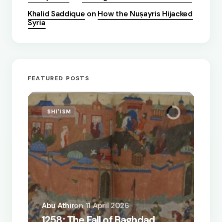
Khalid Saddique
on
How the Nuṣayris Hijacked
Syria
FEATURED POSTS
SHI'ISM
Abu Athir
on
11 April 2026
A Biz
1258: The Fall of Baghdad
the Q