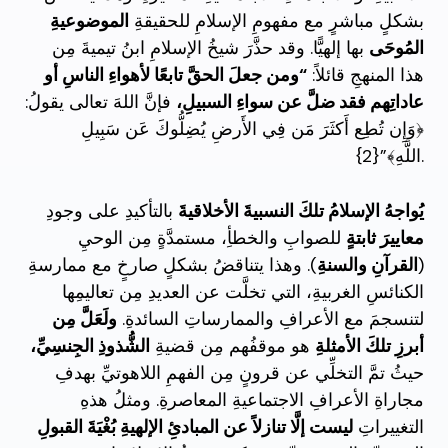
بشكلٍ مباشرٍ مع مفهومِ الإسلامِ للحقيقةِ
الموضوعيةِ
المُوحَى
بها إلهيًّا. وقد حذَّرَ شيخُ الإسلامِ ابنُ تيميةَ مِن
هذا المنهجِ قائلاً:
“ومن جعلَ الحقَّ تابعًا لأهواءِ الناسِ أو
عاداتِهم فقد ضلَّ عن سواءِ السبيلِ،
فإنَّ اللهَ تعالى يقولُ:
﴿وَإِن تُطِع أَكثَرَ مَن فِي الأَرضِ يُضِلُّوكَ عَن سَبِيلِ
اللَّهِ﴾”{2}.
يُواجهُ الإسلامُ تلكَ النسبيةَ الأخلاقيةَ
بالتأكيدِ على وجودِ
معاييرَ ثابتةٍ
للصوابِ والخطأِ، مستمدَّةٍ مِن الوحيِ
(
القرآنِ والسنةِ
). وهذا يتناقضُ بشكلٍ صارخٍ مع ممارسةِ
الكنائسِ الغربيةِ، التي تخلَّت عن العديدِ مِن تعاليمِها
لتنسجمَ مع الأعرافِ والممارساتِ السائدةِ.
ولَعَلَّ مِن
أبرزِ تلكَ الأمثلةِ
هو موقفُهم مِن قضيةِ
الشُّذوذِ الجِنسِيِّ،
حيثُ تمَّ التخلِّي عن قرونٍ مِن الفهمِ اللاهوتيِّ بهدفِ
مجاراةِ الأعرافِ الاجتماعيةِ المعاصرةِ. ومثلُ هذهِ
التغييراتِ
ليست إلَّا تنازلاً عن المبادئِ الإلهيةِ بُغْيَةَ القبولِ