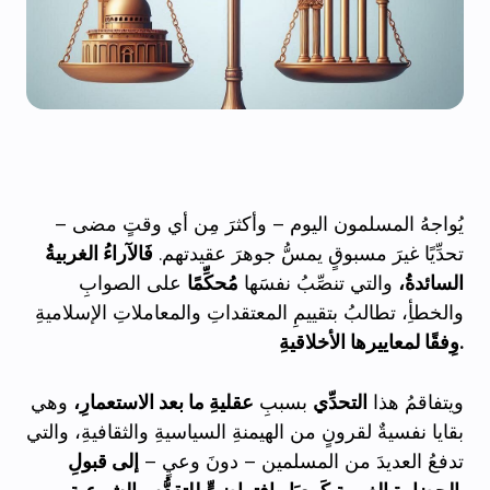
يُواجهُ المسلمون اليوم – وأكثرَ مِن أي وقتٍ مضى –
تحدِّيًا غيرَ مسبوقٍ يمسُّ جوهرَ عقيدتهم.
فَالآراءُ الغربيةُ
السائدةُ،
والتي تنصِّبُ نفسَها
مُحكِّمًا
على الصوابِ
والخطأِ، تطالبُ بتقييمِ المعتقداتِ والمعاملاتِ الإسلاميةِ
وِفقًا لمعاييرها الأخلاقيةِ.
ويتفاقمُ هذا
التحدِّي
بسببِ
عقليةِ ما بعد الاستعمارِ،
وهي
بقايا نفسيةٌ لقرونٍ من الهيمنةِ السياسيةِ والثقافيةِ، والتي
تدفعُ العديدَ من المسلمين – دونَ وعيٍ –
إلى قبولِ