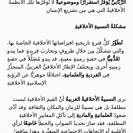
الرَّبَّانِيَّ يُوَفِّرُ استقرارًا وموضوعيةً
لا تُوَفِّرُها تلكَ الأنظمةُ
الأخلاقيةُ التي هي من تشريعِ الإنسانِ.
مشكلةُ النسبيةِ الأخلاقيةِ
تُطَوِّرُ
كلُّ فترةٍ تاريخيةٍ افتراضاتها الأخلاقيةَ الخاصةَ بها،
والتي تتشكَّلُ مِن خلالِ ظروفٍ وتجاربَ فريدةٍ. فما يبدو
تَقَدُّمِيًّا
في حقبةٍ زمنيةٍ معينةٍ، قد يبدو مُضَلِّلاً في حقبةٍ
زمنيةٍ أُخرى. ويختلفُ الإطارُ الأخلاقيُّ الغربيُّ، المتجذِّرُ
في
الفرديةِ والعلمانيةِ،
اختلافًا جوهريًّا عن الرؤيةِ
الإسلاميةِ الأخلاقيةِ.
ترى
النسبيةُ الأخلاقيةُ الغربيةُ
أنَّ القيمَ الأخلاقيةَ ليست
مطلقةً بل هي نسبيةٌ للزمانِ والمكانِ والثقافةِ. وقد أدَّى
صعودُ
العلمانيةِ والماديةِ
إلى تآكلِ المعاييرِ الأخلاقيةِ
المطلقةِ، فقد صارَ تحديدُ الصوابِ والخطأِ
خَاضِعًا
لرأيِ
الأغلبيةِ أو الاتجاهاتِ الاجتماعيةِ المتغيِّرةِ. وهذا يتناقضُ