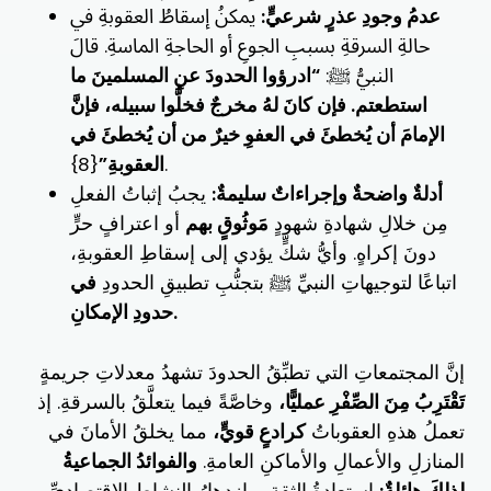
عدمُ وجودِ عذرٍ شرعيٍّ:
يمكنُ إسقاطُ العقوبةِ في
حالةِ السرقةِ بسببِ الجوعِ أو الحاجةِ الماسةِ. قالَ
النبيُّ ﷺ:
“ادرؤوا الحدودَ عنِ المسلمينَ ما
استطعتم. فإن كانَ لهُ مخرجٌ فخلُّوا سبيله، فإنَّ
الإمامَ أن يُخطئَ في العفوِ خيرٌ من أن يُخطئَ في
{8}.
العقوبةِ”
أدلةٌ واضحةٌ وإجراءاتٌ سليمةٌ:
يجبُ إثباتُ الفعلِ
مِن خلالِ شهادةِ شهودٍ
مَوثُوقٍ بهم
أو اعترافٍ حرٍّ
دونَ إكراهٍ. وأيُّ شكٍّ يؤدي إلى إسقاطِ العقوبةِ،
اتباعًا لتوجيهاتِ النبيِّ ﷺ بتجنُّبِ تطبيقِ الحدودِ
في
حدودِ الإمكانِ.
إنَّ المجتمعاتِ التي تطبِّقُ الحدودَ تشهدُ معدلاتِ جريمةٍ
تَقْتَرِبُ مِنَ الصِّفْرِ عمليًّا،
وخاصَّةً فيما يتعلَّقُ بالسرقةِ. إذ
تعملُ هذهِ العقوباتُ
كرادعٍ قويٍّ،
مما يخلقُ الأمانَ في
المنازلِ والأعمالِ والأماكنِ العامةِ.
والفوائدُ الجماعيةُ