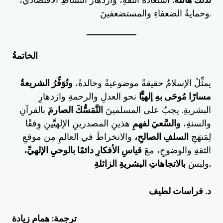
لذلكَ هائلةٌ:
استعادةُ الثقةِ، وازدهارُ النشاطِ الاقتصاديِّ،
وحمايةُ الضعفاءِ والمستضعفينَ.
الخاتمةُ
يمثِّلُ الإسلامُ حقيقةً موضوعيةً وخالدةً،
وتُوَفِّرُ الشريعةُ
مسارًا مُوحَى بهِ إلهيًّا
نحو العدلِ والرحمةِ وازدهارِ
البشريةِ. يجبُ على المسلمينَ
التَّمَسُّكَ الصارمَ
بالقرآنِ
والسنةِ،
والسَّعيَ لفهمِ
هذينِ المصدرينِ الإلهيَّينِ وِفقًا
لِمَنهَجِ
السلفِ الصالحِ،
والانخراطَ في العالمِ مِن موقعِ
الثقةِ والوضوحِ، معَ
قياسِ الأفكارِ دائمًا بالوحيِ الإلهيِّ،
بالاتجاهاتِ البشريةِ الزائلةِ.
وليسَ
د. فراسات لطيف
ترجمة: همام زيادة