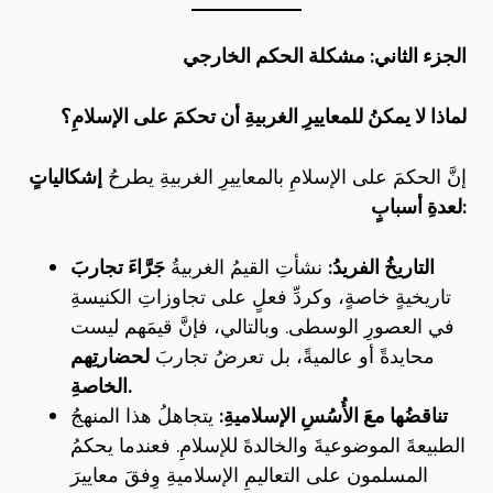
الجزء الثاني: مشكلة الحكم الخارجي
لماذا لا يمكنُ للمعاييرِ الغربيةِ أن تحكمَ على الإسلامِ؟
إنَّ الحكمَ على الإسلامِ بالمعاييرِ الغربيةِ يطرحُ
إشكالياتٍ
لعدةِ أسبابٍ:
التاريخُ الفريدُ:
نشأتِ القيمُ الغربيةُ
جَرَّاءَ تجاربَ
تاريخيةٍ خاصةٍ، وكردِّ فعلٍ على تجاوزاتِ الكنيسةِ
في العصورِ الوسطى. وبالتالي، فإنَّ قيمَهم ليست
محايدةً أو عالميةً، بل تعرضُ تجاربَ
لحضارتِهم
الخاصةِ.
تناقضُها معَ الأُسُسِ الإسلاميةِ:
يتجاهلُ هذا المنهجُ
الطبيعةَ الموضوعيةَ والخالدةَ للإسلامِ. فعندما يحكمُ
المسلمون على التعاليمِ الإسلاميةِ وِفقَ معاييرَ