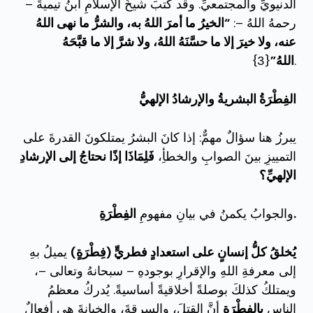
الدنيويِّ والمجتمعيِّ. وقد كتبَ شيخُ الإسلامِ ابنُ تيميةَ –
رحمهُ اللهُ –:
“الخيرُ ما أمرَ اللهُ به، والشرُّ ما نهى اللهُ
عنه، ولا خيرَ إلا ما حسَّنَهُ اللهُ، ولا شرَّ إلا ما قبَّحَهُ
{3}.
اللهُ”
الفِطْرَةُ البشريةُ والإرشادُ الإلهيُّ
يبرزُ هنا سؤالٌ مهمٌّ: إذا كانَ البشرُ يمتلكونَ القدرةَ على
التمييزِ بينَ الصوابِ والخطأِ،
فَلِمَاذَا إذًا نحتاجُ إلى الإرشادِ
الإلهيِّ؟
الفِطْرَةِ.
والجوابُ يكمنُ في بيانِ مفهومِ
يُخلقُ كلُّ إنسانٍ على استعدادٍ فطريٍّ (فِطْرَةٍ)
يميلُ بهِ
إلى معرفةِ اللهِ والإقرارِ بوجودهِ – سبحانهُ وتعالى –،
ويمتلكُ كذلكَ بوصلةً أخلاقيةً أساسيةً. يُدركُ معظمُ
الناسِ
بِالفِطْرَةِ
أنَّ القتلَ، والسرقةَ، والخيانةَ هي أفعالٌ