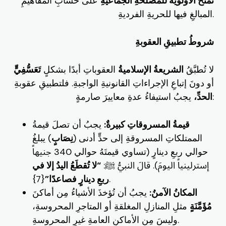
تمنحُ الأولويةَ للمصلحةِ الجماعيةِ
على حسابِ المفاهيمِ
المبالغِ فيها للحريةِ الفرديةِ.
شروطُ تطبيقِ العقوبةِ
لا تُطبَّقُ
الشريعةُ الإسلاميةُ
العقوباتِ أبدًا بشكلٍ
تَعَسُّفِيٍّ
أو دونَ إتباعِ الإجراءاتِ القانونيةِ الواجبةِ. فلتطبيقِ عقوبةِ
يجبُ استيفاءُ عدةِ معاييرَ صارمةٍ:
الحدِّ،
قيمةُ المسروقاتِ كبيرةٌ:
يجبُ أن تصلَ قيمةُ
الممتلكاتِ المسروقةِ إلى حدٍّ أدنى (
نِصَابٍ
) يبلغُ
حوالي ربعِ دينارٍ (تساوي قيمتَهُ حوالي 340 جنيهاً
إسترلينياً اليومَ). قالَ النبيُّ ﷺ:
“لا تُقطَعُ اليدُ إلا في
{7}.
ربعِ دينارٍ فصاعدًا”
المكانُ الآمنُ:
يجبُ أن تُؤخذَ الأشياءُ مِن أماكنَ
مُؤَمَّنَةٍ
مثلِ المنازلِ المغلقةِ أو المتاجرِ المحروسةِ،
وليسَ مِن الأماكنِ العامةِ غيرِ المحروسةِ.