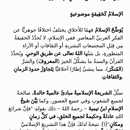
الإسلامُ كَحَقِيقةٍ موضوعيةٍ
يُوَضِّحُ الإسلامُ
فهمًا للأخلاقِ يختلفُ اختلافًا جوهريًّا عن
الفكرِ الغربيِّ المعاصرِ. ففي الإسلامِ، لا تُحدَّدُ الحقيقةُ
مِن قِبَلِ المجتمعاتِ البشريةِ أو الثقافاتِ أو الآراءِ
المتطورةِ، بل يثبتُها
اللهُ تعالى عن طريقِ الوحيِ.
ويُحدِّدُ
القرآنُ والسنةُ ما يشكِّلُ الخيرَ (
المعروفَ
) والشرَّ
(
المُنكَرَ
)، مما ينشئُ إطارًا أخلاقيًّا
يَتَجاوَزُ حدودَ الزمانِ
والثقافاتِ.
تمثِّلُ
الشريعةُ الإسلاميةُ مبادئَ عالميةً خالدةً،
صالحةً
لجميعِ الشعوبِ وفي جميعِ العصورِ، وكما
بَيَّنَ شيخُ
الإسلامِ ابنُ تيميةَ
– رحمهُ اللهُ – ذلك بقولهِ: “فإنَّ شرائعَ
اللهِ
عادلةٌ وحكيمةٌ لجميعِ الخلقِ، في كلِّ زمانٍ
ومكانٍ
“{1}. نتيجةً لذلكَ فإنَّ هذا التشريعَ الإسلاميَّ