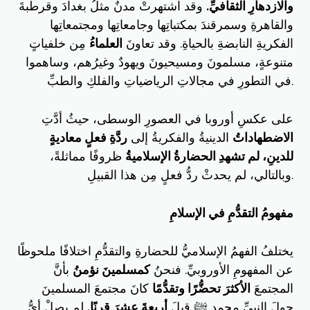
والازدهارِ الثقافيِّ.
وقد اشتهرتْ مدنٌ مثلُ بغدادَ وقرطبةَ
والقاهرةِ وسمرقندَ بمكتباتِها وجامعاتِها ومجتمعاتِها
الفكريةِ النابضةِ بالحياةِ. وقد تعاونَ
العلماءُ
مِن خلفياتٍ
متنوعةٍ، مسلمونَ ومسيحيونَ ويهودٌ وغيرُهم، وساهموا
في التطورِ في مجالاتِ الرياضياتِ والفلكِ والطبِّ.
على عكسِ أوروبا في العصورِ الوسطى، حيثُ أدَّتِ
الاضطهاداتُ
الدينيةُ والفكريةُ إلى
ردَّةِ فعلٍ معاديةٍ
للدينِ، لم تشهدِ الحضارةُ الإسلاميةُ
ظروفًا مماثلةً،
وبالتالي، لم يحدثْ ردُّ فعلٍ مِن هذا القبيلِ.
مفهومُ التقدُّمِ في الإسلامِ
يختلفُ الفهمُ الإسلاميُّ للحضارةِ والتقدُّمِ اختلافًا ملحوظًا
عن المفهومِ الأوروبيِّ. فنحنُ
كمسلمينَ نؤمنُ
بأنَّ
المجتمعَ
الأكثرَ تحضُّرًا وتقدُّمًا
كانَ مجتمعَ المسلمينَ
حولَ النبيِّ محمدٍ ﷺ قبلَ
أربعةَ عشرَ قرنًا.
لم يصلْ أيُّ