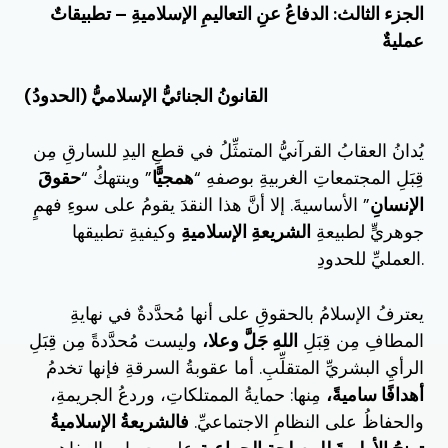
الجزء الثالث: الدفاعُ عنِ التعاليمِ الإسلاميةِ – تطبيقاتٌ
عمليةٌ
القانونُ الجنائيُّ الإسلاميُّ (الحدودُ)
يُدانُ العقابُ القرآنيُّ المتمثِّلُ في قطعِ اليدِ للسارقِ مِن
قِبَلِ المجتمعاتِ الغربيةِ بوصفهِ “
همجيًّا
” وينتهكُ “
حقوقَ
الإنسانِ
” الأساسيةَ. إلا أنَّ هذا النقدَ يقومُ على سوءِ فهمٍ
جوهريٍّ لطبيعةِ
الشريعةِ الإسلاميةِ
وكيفيةِ تطبيقها
العمليِّ للحدودِ.
يعترفُ الإسلامُ بالحقوقِ على أنها مُحدَّدةٌ في نهايةِ
المطافِ مِن قِبَلِ
اللهِ جَلَّ وعلا،
وليست مُحدَّدةً مِن قِبَلِ
الرأيِ البشريِّ المتقلِّبِ. أما عقوبةُ السرقةِ فإنها تخدمُ
أهدافًا ساميةً،
مِنها: حمايةُ الممتلكاتِ، وردعُ الجريمةِ،
والحفاظُ على النظامِ الاجتماعيِّ.
فالشريعةُ الإسلاميةُ