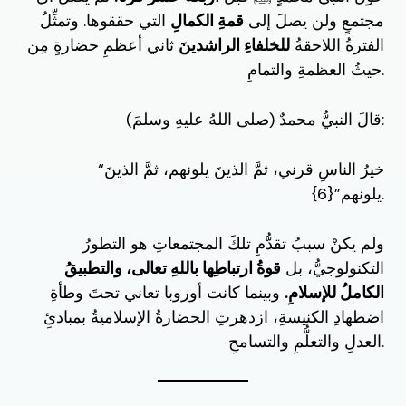
مجتمعٍ ولن يصلَ إلى
قمةِ الكمالِ
التي حققوها. وتمثِّلُ
الفترةُ اللاحقةُ
للخلفاءِ الراشدينَ
ثاني أعظمِ حضارةٍ مِن
حيثُ العظمةِ والتمامِ.
قالَ النبيُّ محمدٌ (صلى اللهُ عليهِ وسلمَ):
“خيرُ الناسِ قرني، ثمَّ الذينَ يلونهم، ثمَّ الذينَ
يلونهم”{6}.
ولم يكنْ سببُ تقدُّمِ تلكَ المجتمعاتِ هو التطورُ
التكنولوجيُّ، بل
قوةُ ارتباطِها باللهِ تعالى، والتطبيقُ
الكاملُ للإسلامِ.
وبينما كانت أوروبا تعاني تحتَ وطأةِ
اضطهادِ الكنيسةِ، ازدهرتِ الحضارةُ الإسلاميةُ بمبادئِ
العدلِ والتعلُّمِ والتسامحِ.