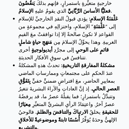
خارجيةٍ متغيِّرةٍ باستمرارٍ، فإنهم بذلكَ
يَنقُضُونَ
الإسلامُ.
فعليًّا الأساسَ الرَّبَّانِيَّ
الذي يقومُ عليهِ
عَلْمَنَةُ الإسلامِ:
يؤدي قبولُ النقدِ الخارجيِّ للإسلامِ
إلى “
عَلْمَنَةِ
” الإسلامِ، واختزالِهِ في مجموعةٍ من
القواعدِ لا تكونُ صالحةً إلا إذا توافقتْ معَ القيمِ
الغربيةِ. وهذا يحوِّلُ الإسلامَ مِن
مَنهَجِ حياةٍ شاملٍ
قائمٍ على الوحيِ
إلى مجرَّدِ
أيديولوجيةٍ
أخرى
تتنافسُ في سوقِ الأفكارِ الحديثةِ.
مشكلةُ المفارقةِ التاريخيةِ:
تحدثُ هذهِ المشكلةُ
عندَ الحكمِ على مجتمعاتٍ وممارساتِ الماضي
بمعاييرِ الحاضرِ، معَ افتراضٍ ضمنيٍّ خفيٍّ
بِتَفَوُّقِ
العصرِ الحاليِ.
إذ إنَّ العاداتِ والآراءَ البشريةَ تتغيرُ
وتتبدَّلُ باستمرارٍ؛ فما يقبلُهُ عصرٌ ما، قد يرفضُهُ
عصرٌ آخرُ. واعتِمَادُ الرأيِ البشريِّ المتغيِّرِ
مِعيَارًا
للحقيقةِ
يخلقُ
الارتباكَ والتناقضَ والظلمَ.
فالوحيُ
الإلهيُّ وحدَهُ يُوَفِّرُ
أُسُسًا ثابتةً وموضوعيةً للأخلاقِ
والتشريعِ.