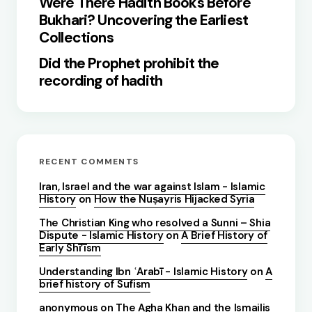
Were There Hadith Books Before
Bukhari? Uncovering the Earliest
Collections
Did the Prophet prohibit the
recording of hadith
RECENT COMMENTS
Iran, Israel and the war against Islam - Islamic
History
on
How the Nuṣayris Hijacked Syria
The Christian King who resolved a Sunni – Shia
Dispute - Islamic History
on
A Brief History of
Early Shī’īsm
Understanding Ibn ʿArabī - Islamic History
on
A
brief history of Sufism
anonymous
on
The Agha Khan and the Ismailis