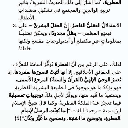
الفطريةَ،
كما أشارَ إلى ذلكَ الحديثُ الشريفُ بتأثيرِ
تربيةِ الوالدينِ والمجتمعِ في تشكيلِ معتقداتِ
الأطفالِ.
الاستدلالُ العقليُّ القاصرُ:
إنَّ
العقلَ البشريَّ
– على
قيمتِهِ العظمى –
يظلُّ محدودًا،
ويمكنُ تضليلُهُ
بمعلوماتٍ غيرِ مكتملةٍ أو أيديولوجياتٍ مقنعةٍ ولكنها
خاطئةٌ.
لذلكَ، على الرغمِ مِن أنَّ
الفطرةَ
تُوَفِّرُ أساسًا للتعرُّفِ
على الحقائقِ الأخلاقيةِ، إلا أنها
تُثبِتُ قصورَها بمفردها.
إذ
يُعتبرُ الوحيُ الإلهيُّ (القرآنُ والسنةُ) المرجعَ الأسمى،
فهو يؤكدُ ما هو موجودٌ في الطبيعةِ البشريةِ الفطريةِ،
ويستعيدُ ما فُقِدَ منها، ويوفِّرُ لأجلِ ذلكَ
توجيهاتٍ تفصيليةً
فيما تعجزُ عنهُ الملكةُ الفطريةُ. وكما قالَ شيخُ الإسلامِ
ابنُ تيميةَ – رحمهُ اللهُ -:
“إنما بُعِثَتِ الرسلُ لإتمامِ
{5}.
الفطرةِ، وتوضيحِ ما اشتبَهَ، وتصحيحِ ما غُيِّرَ وبُدِّلَ”