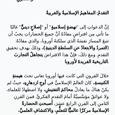
التقدمُ: المفاهيمُ الإسلاميةُ والغربيةُ
إنَّ الدعواتِ إلى “
نهضةٍ إسلاميةٍ
” أو “
إصلاحٍ دينيٍّ
” غالبًا
ما تأتي مِن افتراضٍ مفادُهُ أنَّ جميعَ الحضاراتِ يجبُ أن
تتبعَ المسارَ نفسَهُ الذي سلكتهُ أوروبا، والذي مفادُهُ:
(
التمردُ والابتعادُ عنِ السلطةِ الدينيةِ)،
وذلكَ بهدفِ تحقيقِ
التقدمِ. ومعَ ذلكَ، فإنَّ هذا الافتراضَ
يتجاهلُ التجاربَ
التاريخيةَ الفريدةَ لأوروبا.
خلالَ القرونِ التي كانت فيها أوروبا تعاني تحتَ
هيمنةِ
الكنيسةِ،
كانَ العالمُ الإسلاميُّ في
أوجِ ازدهارِهِ،
حيثُ لم
يكنْ هناكَ ما يعادلُ
محاكمَ التفتيشِ،
ولا اضطهادٌ للعلماءِ،
ولا عوائقُ مؤسَّسِيَّةٌ أمامَ التقدمِ الفكريِّ. فمنَ القرنِ
الثامنِ إلى القرنِ الرابعَ عشرَ،
أصبحتِ الحضارةُ
الإسلاميةُ مركزًا عالميًّا للتعلُّمِ، والاكتشافِ العلميِّ،