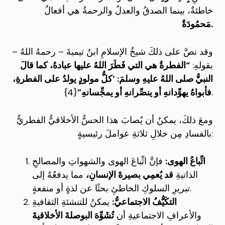
خاطئةٌ، بينما الصدقُ والعدلُ والرحمةُ هي أفعالٌ
مَحمُودَةٌ.
وقد نصَّ على ذلكَ شيخُ الإسلامِ ابنُ تيميةَ – رحمهُ اللهُ –
بقولهِ:
“الفطرةُ هي التي فَطَرَ اللهُ عليها عبادهُ، كما قالَ
النبيُّ صلى اللهُ عليهِ وسلمَ: ‘كلُّ مولودٍ يولدُ على الفطرةِ،
{4}.
فأبواهُ يهوِّدانهِ أو ينصِّرانهِ أو يمجِّسانهِ”
ومعَ ذلكَ، يمكنُ أن يُصابَ هذا الحسُّ الأخلاقيُّ الفطريُّ
بالفسادِ مِن خلالِ ثلاثةِ عواملَ رئيسيةٍ:
اتِّباعُ الهوى:
فإنَّ اتِّباعَ الهوى والشهواتِ والمصالحِ
الذاتيةِ
قد يُعمِي بصيرةَ الإنسانِ،
مما يدفعُهُ إلى
تبريرِ السلوكِ الخاطئِ بحثًا عن لذةٍ أو منفعةٍ.
التكَيُّفُ الاجتماعيُّ:
يمكنُ للتنشئةِ الثقافيةِ
والأعرافِ الاجتماعيةِ أن
تُشَوِّهَ البوصلةَ الأخلاقيةَ