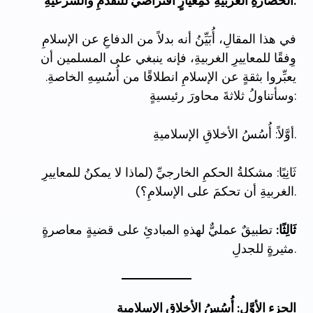
الحضارةِ الغربيةِ كَمِعيَارٍ افتراضيٍّ للتقدُّمِ والشرعيةِ.
في هذا المقالِ، أُبَيِّنُ أنه بدلاً من الدفاعِ عن الإسلامِ
وِفقًا للمعاييرِ الغربيةِ، فإنه ينبغي على المسلمين أن
يعبِّروا بثقةٍ عن الإسلامِ انطلاقًا من أُسُسِهِ الخاصةِ.
وسأتناولُ ثلاثةَ محاورَ رئيسيةٍ:
أوَّلاً: أُسُسُ الأخلاقِ الإسلاميةِ.
ثَانِيًا: مشكلةُ الحكمِ الخارجيِّ (لماذا لا يمكنُ للمعاييرِ
الغربيةِ أن تحكمَ على الإسلامِ؟).
ثَالِثًا:
تطبيقٌ عمليٌّ لهذهِ المبادئِ على قضيةٍ معاصرةٍ
مثيرةٍ للجدلِ.
الجزء الأوَّل: أُسُسُ الأخلاقِ الإسلاميةِ