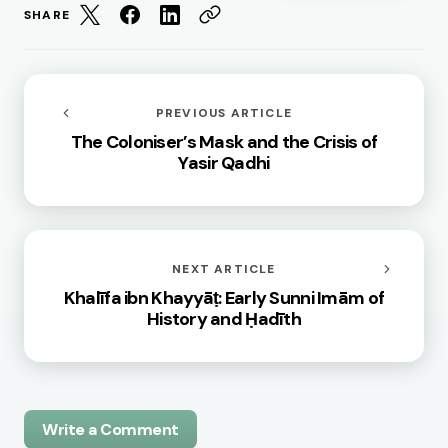
SHARE
PREVIOUS ARTICLE
The Coloniser’s Mask and the Crisis of
Yasir Qadhi
NEXT ARTICLE
Khalīfa ibn Khayyāṭ: Early Sunni Imām of
History and Ḥadīth
Write a Comment